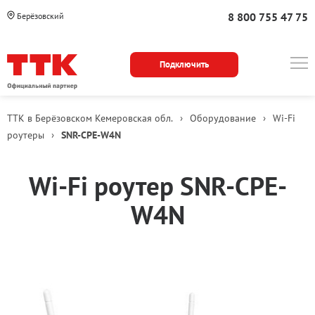
8 800 755 47 75
Берёзовский
Подключить
ТТК в Берёзовском Кемеровская обл.
›
Оборудование
›
Wi-Fi
роутеры
›
SNR-CPE-W4N
Описание
Wi‑Fi роутер SNR-CPE-
модели
W4N
Варианты
приобретения