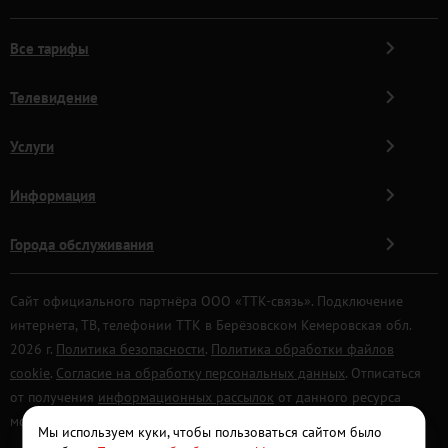
Все тарифы
Телевидение
Услуги
Информация
Города обслуживания
Сайт официального партнёра ООО «ТТК-связь». Подключение
интернета, ТВ, телефонии ТТК в Берёзовском Кемеровская обл.
2026 г.
Политика безопасности
.
Политика обработки файлов
cookie
.
Согласие на обработку персональных данных
. Отписаться
от получения
информационных рассылок
от данного ресурса
можно на
странице
.
Мы используем куки, чтобы пользоваться сайтом было