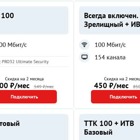
 100
Всегда включен.
Зрелищный + И
00 Мбит/с
100 Мбит/с
154 канала
 PRO32 Ultimate Security
Скидка на 2 месяца
Скидка на 2 меся
00 ₽/мес
450 ₽/мес
549 ₽/мес
850
Подключить
Подключить
ртовый
ТТК 100 + ИТВ
Базовый