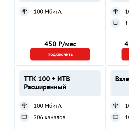
100 Мбит/с
1
1
450 ₽/мес
4
Подключить
ТТК 100 + ИТВ
Взле
Расширенный
100 Мбит/с
1
206 каналов
1