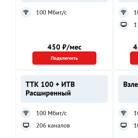
100 Мбит/с
1
1
450 ₽/мес
4
Подключить
ТТК 100 + ИТВ
Взле
Расширенный
100 Мбит/с
1
206 каналов
1