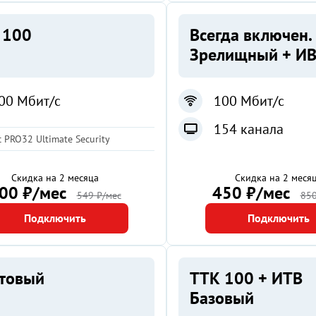
 100
Всегда включен.
Зрелищный + И
00 Мбит/с
100 Мбит/с
154 канала
 PRO32 Ultimate Security
Скидка на 2 месяца
Скидка на 2 меся
00 ₽/мес
450 ₽/мес
549 ₽/мес
850
Подключить
Подключить
ртовый
ТТК 100 + ИТВ
Базовый